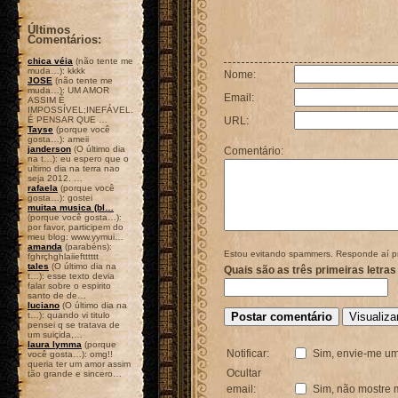
Últimos
Comentários:
chica véia
(não tente me
muda…): kkkk
Nome:
JOSE
(não tente me
muda…): UM AMOR
Email:
ASSIM É
IMPOSSÍVEL;INEFÁVEL.
É PENSAR QUE …
URL:
Tayse
(porque você
gosta…): ameii
janderson
(O último dia
Comentário:
na t…): eu espero que o
ultimo dia na terra nao
seja 2012. …
rafaela
(porque você
gosta…): gostei
muitaa musica (bl…
(porque você gosta…):
por favor, participem do
meu blog: www.yymui…
amanda
(parabéns):
Estou evitando spammers. Responde aí p
fghrçhghlaiieftttttt
tales
(O último dia na
Quais são as três primeiras letras
t…): esse texto devia
falar sobre o espirito
santo de de…
luciano
(O último dia na
t…): quando vi titulo
pensei q se tratava de
um suiçida,…
laura lymma
(porque
Notificar:
Sim, envie-me um
você gosta…): omg!!
queria ter um amor assim
Ocultar
tão grande e sincero…
email:
Sim, não mostre 