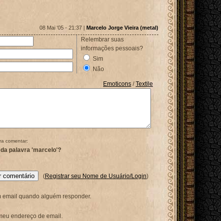
08 Mai '05 - 21:37 |
Marcelo Jorge Vieira (metal)
Relembrar suas
informações pessoais?
Sim
Não
Emoticons
/
Textile
ra comentar:
 da palavra 'marcelo'?
(
Registrar seu Nome de Usuário/Login
)
 email quando alguém responder.
meu endereço de email.