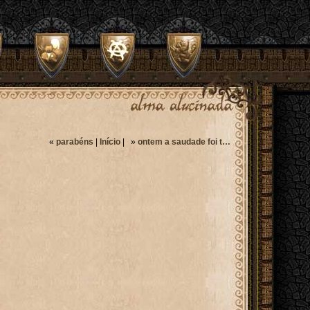
«
parabéns
|
Início
| »
ontem a saudade foi t…