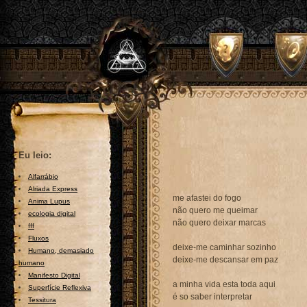
Eu leio:
Alfarrábio
Alriada Express
me afastei do fogo
Anima Lupus
não quero me queimar
ecologia digital
não quero deixar marcas
fff
Fluxos
deixe-me caminhar sozinho
Humano, demasiado
deixe-me descansar em paz
humano
Manifesto Digital
a minha vida esta toda aqui
Superfície Reflexiva
é so saber interpretar
Tessitura