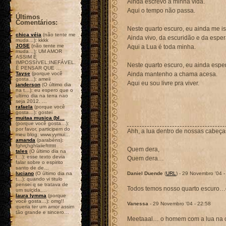
Ainda escrevo a minha vida.
Aqui o tempo não passa.
Últimos
Comentários:
Neste quarto escuro, eu ainda me is
chica véia
(não tente me
Ainda vivo, da escuridão e da espe
muda…): kkkk
JOSE
(não tente me
Aqui a Lua é toda minha.
muda…): UM AMOR
ASSIM É
IMPOSSÍVEL;INEFÁVEL.
Neste quarto escuro, eu ainda espe
É PENSAR QUE …
Tayse
(porque você
Ainda mantenho a chama acesa.
gosta…): ameii
Aqui eu sou livre pra viver.
janderson
(O último dia
na t…): eu espero que o
ultimo dia na terra nao
seja 2012. …
rafaela
(porque você
gosta…): gostei
muitaa musica (bl…
(porque você gosta…):
por favor, participem do
Ahh, a lua dentro de nossas cabeç
meu blog: www.yymui…
amanda
(parabéns):
fghrçhghlaiieftttttt
Quem dera,
tales
(O último dia na
t…): esse texto devia
Quem dera…
falar sobre o espirito
santo de de…
luciano
(O último dia na
Daniel Duende
(
URL
) - 29 Novembro '04 -
t…): quando vi titulo
pensei q se tratava de
Todos temos nosso quarto escuro…q
um suiçida,…
laura lymma
(porque
você gosta…): omg!!
Vanessa
- 29 Novembro '04 - 22:58
queria ter um amor assim
tão grande e sincero…
Meetaaal… o homem com a lua na 