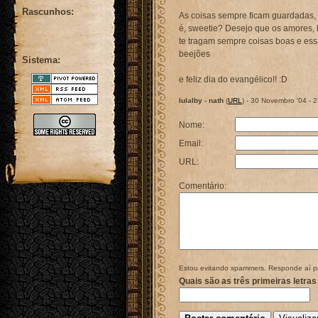
Rascunhos:
As coisas sempre ficam guardadas, 
é, sweetie? Desejo que os amores, 
te tragam sempre coisas boas e essa
beejões
Sistema:
e feliz dia do evangélico!! :D
lulalby - nath
(
URL
) - 30 Novembro '04 - 
Nome:
Email:
URL:
Comentário:
Estou evitando spammers. Responde aí p
Quais são as três primeiras letras