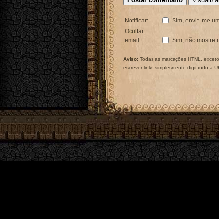
Notificar:
Sim, envie-me um
Ocultar
email:
Sim, não mostre 
Aviso:
Todas as marcações HTML, exceto 
escrever links simplesmente digitando a 