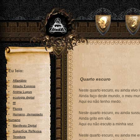
Eu leio:
Quarto escuro
Alfarrábio
Alriada Express
Neste quarto escuro, eu ainda vivo 
Anima Lupus
Ainda faço deste mundo, o meu mu
ecologia digital
Aqui eu não tenho medo.
fff
Fluxos
Neste quarto escuro, eu ainda sussu
Humano, demasiado
Ainda grito em vão.
humano
Aqui eu não escuto a minha voz.
Manifesto Digital
Superfície Reflexiva
Neste quarto escuro, eu ainda me 
Tessitura