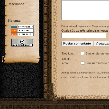
Rascunhos:
Sistema:
Estou evitando spammers. Responde aí p
Quais são as três primeiras letras
Notificar:
Sim, envie-me um
Ocultar
email:
Sim, não mostre 
Aviso:
Todas as marcações HTML, exceto 
escrever links simplesmente digitando a 