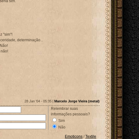
eria sim.
z "sim"!
ceridade, determinação...
 Não!
 não!
28 Jan '04 - 05:35 |
Marcelo Jorge Vieira (metal)
Relembrar suas
informações pessoais?
Sim
Não
Emoticons
/
Textile