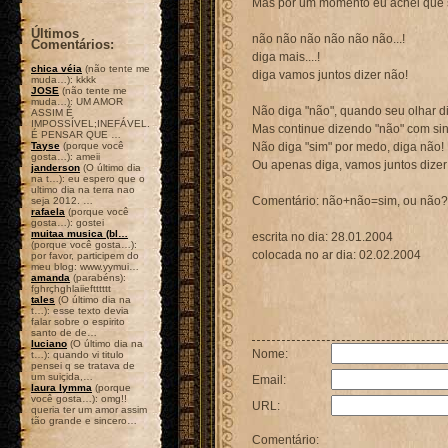
Mas por um momento eu achei que s
Últimos
não não não não não não...!
Comentários:
diga mais....!
chica véia
(não tente me
diga vamos juntos dizer não!
muda…): kkkk
JOSE
(não tente me
muda…): UM AMOR
Não diga "não", quando seu olhar di
ASSIM É
IMPOSSÍVEL;INEFÁVEL.
Mas continue dizendo "não" com sin
É PENSAR QUE …
Tayse
(porque você
Não diga "sim" por medo, diga não!
gosta…): ameii
Ou apenas diga, vamos juntos dizer
janderson
(O último dia
na t…): eu espero que o
ultimo dia na terra nao
Comentário: não+não=sim, ou não?
seja 2012. …
rafaela
(porque você
gosta…): gostei
muitaa musica (bl…
escrita no dia: 28.01.2004
(porque você gosta…):
colocada no ar dia: 02.02.2004
por favor, participem do
meu blog: www.yymui…
amanda
(parabéns):
fghrçhghlaiieftttttt
tales
(O último dia na
t…): esse texto devia
falar sobre o espirito
santo de de…
luciano
(O último dia na
Nome:
t…): quando vi titulo
pensei q se tratava de
um suiçida,…
Email:
laura lymma
(porque
você gosta…): omg!!
URL:
queria ter um amor assim
tão grande e sincero…
Comentário: