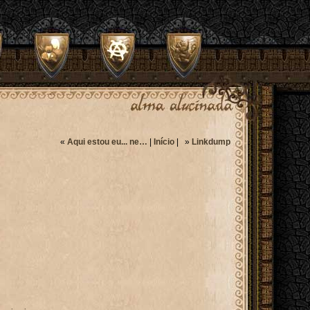
«
Aqui estou eu... ne…
|
Início
| »
Linkdump