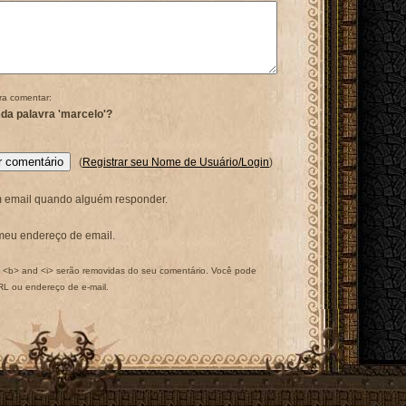
ra comentar:
 da palavra 'marcelo'?
(
Registrar seu Nome de Usuário/Login
)
 email quando alguém responder.
meu endereço de email.
<b> and <i> serão removidas do seu comentário. Você pode
URL ou endereço de e-mail.