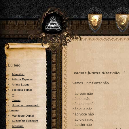
Eu leio:
vamos juntos dizer não...!
Alfarrábio
Alriada Express
vamos juntos dizer não...!
Anima Lupus
ecologia digital
não vem não
fff
não eu não
Fluxos
não quero não
Humano, demasiado
não que não
humano
não você não
Manifesto Digital
não diga não
Superfície Reflexiva
não sim não
Tessitura