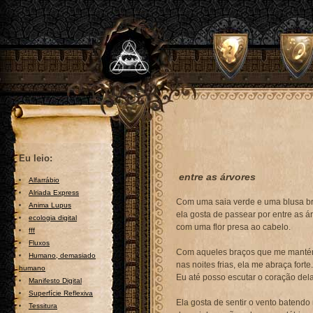
Eu leio:
entre as árvores
Alfarrábio
Alriada Express
Com uma saia verde e uma blusa b
Anima Lupus
ela gosta de passear por entre as á
ecologia digital
com uma flor presa ao cabelo.
fff
Fluxos
Com aqueles braços que me manté
Humano, demasiado
nas noites frias, ela me abraça forte.
humano
Eu até posso escutar o coração del
Manifesto Digital
Superfície Reflexiva
Ela gosta de sentir o vento batendo 
Tessitura