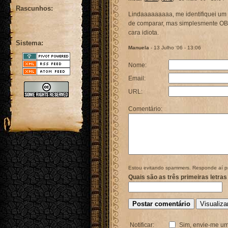
Rascunhos:
Lindaaaaaaaaa, me identifiquei um 
de comparar, mas simplesmente
OB
cara idiota.
Sistema:
Manuela
- 13 Julho '06 - 13:06
Nome:
Email:
URL:
Comentário:
Estou evitando spammers. Responde aí p
Quais são as três primeiras letras
Notificar:
Sim, envie-me um