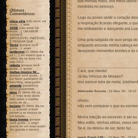
das minhas mãos, dos meus lábios
mordidas no pescoço.
Últimos
Comentários:
Logo eu posso sentir o coração del
chica véia
(não tente me
a respiração ficando ofegante, o qua
muda…): kkkk
JOSE
(não tente me
me embalando e dançando pra Lua
muda…): UM AMOR
ASSIM É
IMPOSSÍVEL;INEFÁVEL.
Uma gota salgada de suor pinga do
É PENSAR QUE …
Tayse
(porque você
enquanto encosto minha cabeça em 
gosta…): ameii
desejando momentos bonitos e às v
janderson
(O último dia
na t…): eu espero que o
ultimo dia na terra nao
seja 2012. …
rafaela
(porque você
gosta…): gostei
Cara, que merda!
muitaa musica (bl…
(porque você gosta…):
Já leu Vinicius de Moraes?
por favor, participem do
Isso parece letra de metal, totalme
meu blog: www.yymui…
amanda
(parabéns):
fghrçhghlaiieftttttt
Admirador Secreto
- 19 Maio '06 - 18:42
tales
(O último dia na
t…): esse texto devia
falar sobre o espirito
uhuuu,
santo de de…
não vem comparar o que eu escrev
luciano
(O último dia na
t…): quando vi titulo
pensei q se tratava de
um suiçida,…
Minha inteção ao escrever, é ser e
laura lymma
(porque
Meu estilo, minhas idéias, meus sen
você gosta…): omg!!
queria ter um amor assim
Se é, ou deixou de ser, tanto faz…
tão grande e sincero…
metal
(
Email
) (
URL
) - 19 Maio '06 - 18:54