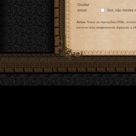
Ocultar
email:
Sim, não mostre 
Aviso:
Todas as marcações HTML, exceto 
escrever links simplesmente digitando a 