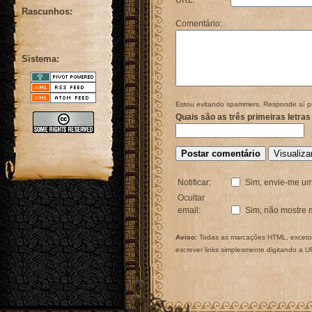
URL:
Rascunhos:
Comentário:
Sistema:
Estou evitando spammers. Responde aí p
Quais são as três primeiras letras
Notificar:
Sim, envie-me um
Ocultar
email:
Sim, não mostre 
Aviso:
Todas as marcações HTML, exceto 
escrever links simplesmente digitando a 