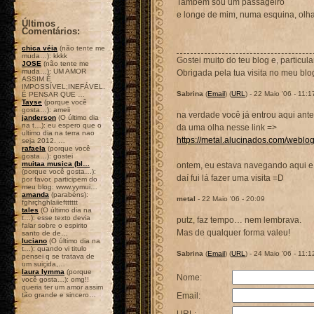
Também sou um passageiro
e longe de mim, numa esquina, olha
Últimos
Comentários:
chica véia
(não tente me
muda…): kkkk
Gostei muito do teu blog e, particu
JOSE
(não tente me
muda…): UM AMOR
Obrigada pela tua visita no meu blo
ASSIM É
IMPOSSÍVEL;INEFÁVEL.
Sabrina
(
Email
) (
URL
) - 22 Maio '06 - 11:1
É PENSAR QUE …
Tayse
(porque você
gosta…): ameii
na verdade você já entrou aqui ante
janderson
(O último dia
na t…): eu espero que o
da uma olha nesse link =>
ultimo dia na terra nao
https://metal.alucinados.com/weblog/
seja 2012. …
rafaela
(porque você
gosta…): gostei
muitaa musica (bl…
ontem, eu estava navegando aqui e 
(porque você gosta…):
daí fui lá fazer uma visita =D
por favor, participem do
meu blog: www.yymui…
amanda
(parabéns):
metal
- 22 Maio '06 - 20:09
fghrçhghlaiieftttttt
tales
(O último dia na
t…): esse texto devia
putz, faz tempo… nem lembrava.
falar sobre o espirito
Mas de qualquer forma valeu!
santo de de…
luciano
(O último dia na
t…): quando vi titulo
Sabrina
(
Email
) (
URL
) - 24 Maio '06 - 11:1
pensei q se tratava de
um suiçida,…
laura lymma
(porque
Nome:
você gosta…): omg!!
queria ter um amor assim
tão grande e sincero…
Email: