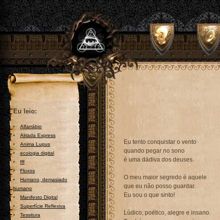
Eu leio:
Alfarrábio
Alriada Express
Eu tento conquistar o vento
Anima Lupus
quando pegar no sono
ecologia digital
é uma dádiva dos deuses.
fff
Fluxos
O meu maior segredo é aquele
Humano, demasiado
que eu não posso guardar.
humano
Eu sou o que sinto!
Manifesto Digital
Superfície Reflexiva
Lúdico, poético, alegre e insano.
Tessitura